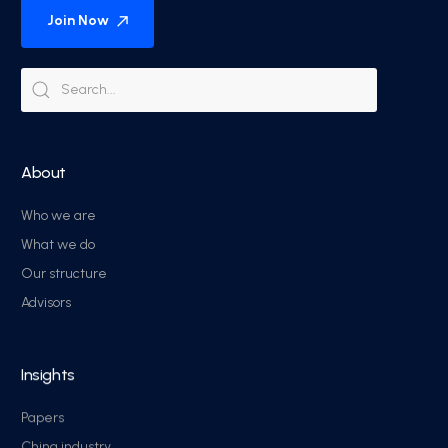
Join Now
About
Who we are
What we do
Our structure
Advisors
Insights
Papers
China industry