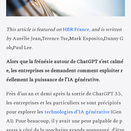
This article is featured on
HBR France
,
and is written
by
Aurélie Jean
,
Terence Tse
,
Mark Esposito
,
Danny G
oh
,
Paul Lee.
Alors que la frénésie autour de ChatGPT s’est calmé
e, les entreprises se demandent comment exploiter r
éellement la puissance de l’IA générative.
Près d’un an et demi après la sortie de ChatGPT 3.5,
les entreprises et les particuliers se sont précipités
pour explorer les
technologies d’IA générative
(Gen
AI). Pour beaucoup, il y avait une peur palpable de p
asser à côté de la prochaine grande nouveauté, d’être