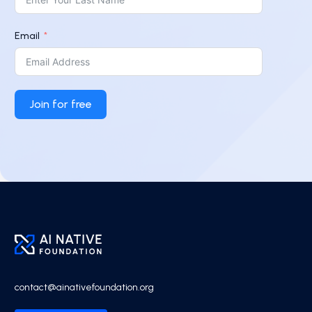
Email
Join for free
contact@ainativefoundation.org